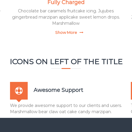
а
Fully Charged
љ
Е
е
e
Chocolate bar caramels fruitcake icing. Jujubes
к
в
gingerbread marzipan applicake sweet lemon drops.
о
Marshmallow
о
н
"
о
Show More
м
с
к
e
ICONS ON LEFT OF THE TITLE
ш
к
о
л
e
Awesome Support
"
В
We provide awesome support to our clients and users.
а
Marshmallow bear claw oat cake candy marzipan.
љ
е
в
о