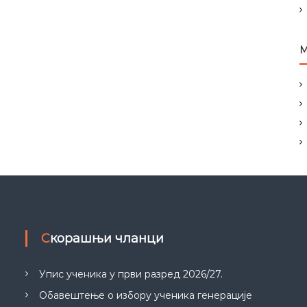
М
Скорашњи чланци
Упис ученика у први разред 2026/27.
Обавештење о избору ученика генерације