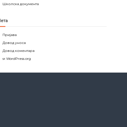
Школска документа
ета
Пријава
Довод уноса
Довод коментара
sr.WordPress.org