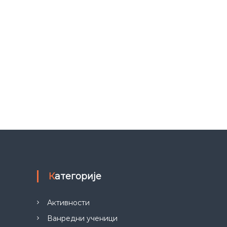
Категорије
Активности
Ванредни ученици