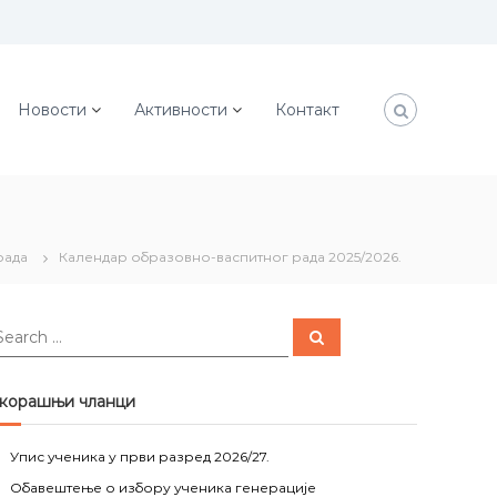
Новости
Активности
Контакт
рада
Календар образовно-васпитног рада 2025/2026.
S
e
a
r
c
корашњи чланци
h
Упис ученика у први разред 2026/27.
Обавештење о избору ученика генерације