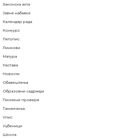
Законска акта
Јавне набавке
Календар рада
Конкурс
Летопис
Линкови
Матура
Настава
Новости
Обавештења
Образовни садржаји
Писмене провере
Такмичења
Упис
Уџбеници
Школа