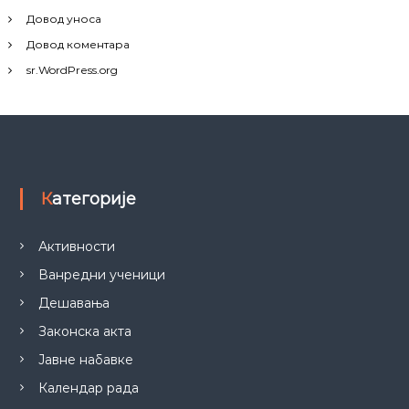
Довод уноса
Довод коментара
sr.WordPress.org
Категорије
Активности
Ванредни ученици
Дешавања
Законска акта
Јавне набавке
Календар рада