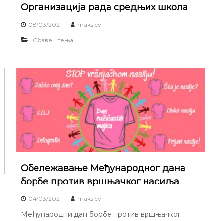
Организација рада средњих школа
08/03/2021
maksicv
Обавештења
Обележавање Међународног дана
борбе против вршњачког насиља
04/03/2021
maksicv
Међународни дан борбе против вршњачког