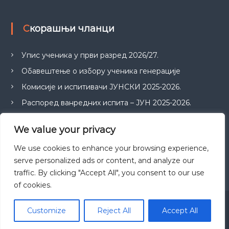
Скорашњи чланци
Упис ученика у први разред 2026/27.
Обавештење о избору ученика генерације
Комисије и испитивачи ЈУНСКИ 2025-2026.
Распоред ванредних испита – ЈУН 2025-2026.
ПРИЈАВА ИСПИТА ЗА ЈУНСКИ ИСПИТНИ РОК
We value your privacy
We use cookies to enhance your browsing experience,
serve personalized ads or content, and analyze our
traffic. By clicking "Accept All", you consent to our use
of cookies.
Copyright © 2026
Економска школа "Ваљево"
All rights reserved.
Customize
Reject All
Accept All
Theme:
Flash
by ThemeGrill. Powered by
WordPress