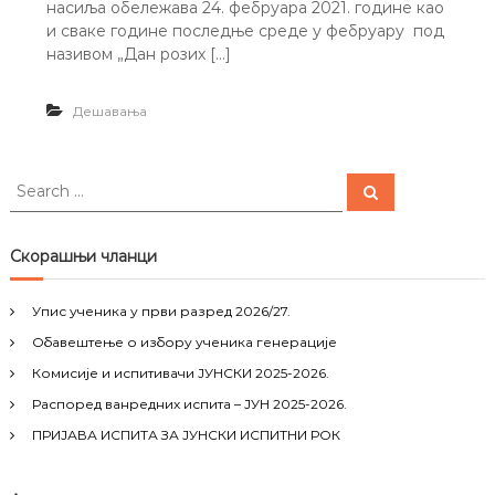
насиља обележава 24. фебруара 2021. године као
и сваке године последње среде у фебруару под
називом „Дан розих […]
Дешавања
S
S
e
e
a
a
r
c
r
Скорашњи чланци
h
c
h
Упис ученика у први разред 2026/27.
f
Обавештење о избору ученика генерације
o
r
Комисије и испитивачи ЈУНСКИ 2025-2026.
:
Распоред ванредних испита – ЈУН 2025-2026.
ПРИЈАВА ИСПИТА ЗА ЈУНСКИ ИСПИТНИ РОК