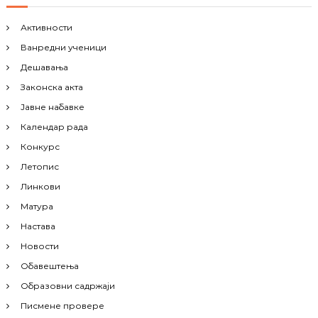
Активности
Ванредни ученици
Дешавања
Законска акта
Јавне набавке
Календар рада
Конкурс
Летопис
Линкови
Матура
Настава
Новости
Обавештења
Образовни садржаји
Писмене провере