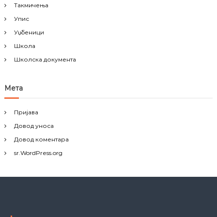
Такмичења
Упис
Уџбеници
Школа
Школска документа
Мета
Пријава
Довод уноса
Довод коментара
sr.WordPress.org