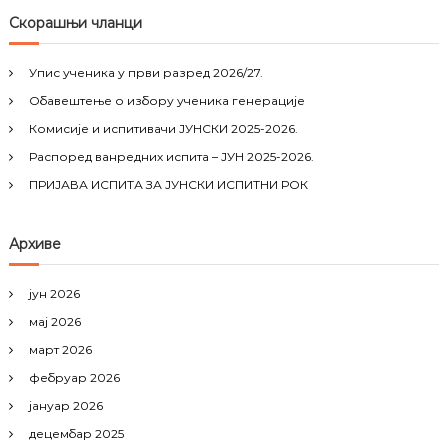
е
r
c
r
Скорашњи чланци
h
c
т
h
Упис ученика у први разред 2026/27.
f
а
Обавештење о избору ученика генерације
o
r
Комисије и испитивачи ЈУНСКИ 2025-2026.
њ
:
Распоред ванредних испита – ЈУН 2025-2026.
е
ПРИЈАВА ИСПИТА ЗА ЈУНСКИ ИСПИТНИ РОК
ч
Архиве
л
јун 2026
а
мај 2026
март 2026
н
фебруар 2026
а
јануар 2026
децембар 2025