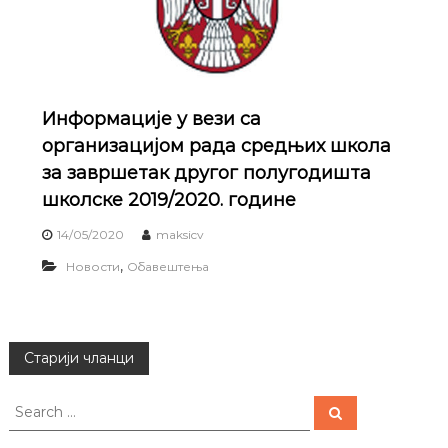
Информацијe у вези са
организацијом рада средњих школа
за завршетак другог полугодишта
школске 2019/2020. године
14/05/2020
maksicv
,
Новости
Обавештења
К
Старији чланци
р
S
S
e
e
a
a