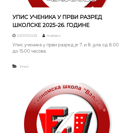
В
Е
к
а
о
љ
УПИС УЧЕНИКА У ПРВИ РАЗРЕД
н
е
о
ШКОЛСКЕ 2025-26. ГОДИНЕ
м
в
с
03/07/2025
maksicv
о
к
"
e
Упис ученика у први разред је 7. и 8. јула од 8.00
ш
до 15.00 часова.
к
о
л
Упис
e
"
В
а
љ
е
в
о
"