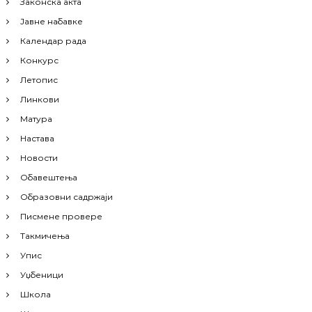
Законска акта
Јавне набавке
Календар рада
Конкурс
Летопис
Линкови
Матура
Настава
Новости
Обавештења
Образовни садржаји
Писмене провере
Такмичења
Упис
Уџбеници
Школа