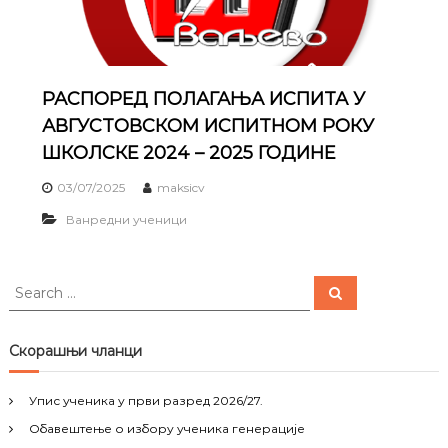
РАСПОРЕД ПОЛАГАЊА ИСПИТА У
АВГУСТОВСКОМ ИСПИТНОМ РОКУ
ШКОЛСКЕ 2024 – 2025 ГОДИНЕ
03/07/2025
maksicv
Ванредни ученици
S
S
e
e
a
a
r
c
r
Скорашњи чланци
h
c
h
Упис ученика у први разред 2026/27.
f
Обавештење о избору ученика генерације
o