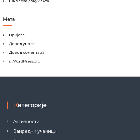
Школска документа
Мета
Пријава
Довод уноса
Довод коментара
sr.WordPress.org
Категорије
Активности
Ванредни ученици