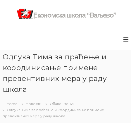
S
k
i
p
Е
з
t
в
к
o
а
c
о
н
o
н
и
n
ч
о
Одлука Тима за праћење и
н
t
м
а
e
координисање примене
с
п
n
р
к
t
превентивних мера у раду
е
а
з
школа
ш
е
н
к
т
о
Home
Новости
Обавештења
а
Одлука Тима за праћење и координисање примене
л
ц
и
превентивних мера у раду школа
а
ј
"
а