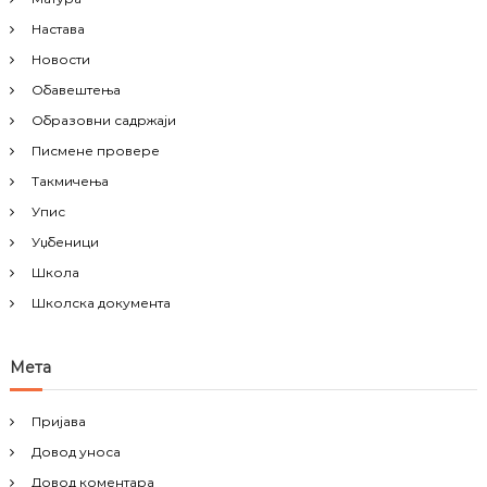
Настава
Новости
Обавештења
Образовни садржаји
Писмене провере
Такмичења
Упис
Уџбеници
Школа
Школска документа
Мета
Пријава
Довод уноса
Довод коментара