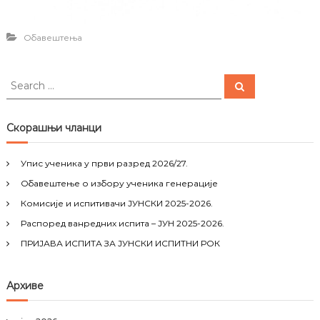
Обавештења
S
S
e
e
a
a
r
c
r
Скорашњи чланци
h
c
h
Упис ученика у први разред 2026/27.
f
Обавештење о избору ученика генерације
o
r
Комисије и испитивачи ЈУНСКИ 2025-2026.
:
Распоред ванредних испита – ЈУН 2025-2026.
ПРИЈАВА ИСПИТА ЗА ЈУНСКИ ИСПИТНИ РОК
Архиве