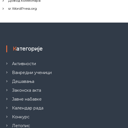
Довод коментара
sr.WordPress.org
Категорије
Активности
Ванредни ученици
Дешавања
Законска акта
Јавне набавке
Календар рада
Конкурс
Летопис