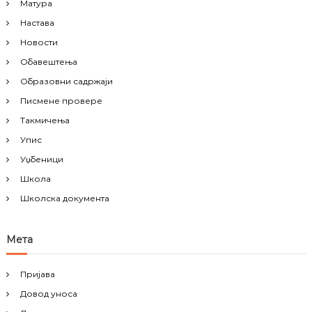
Матура
Настава
Новости
Обавештења
Образовни садржаји
Писмене провере
Такмичења
Упис
Уџбеници
Школа
Школска документа
Мета
Пријава
Довод уноса