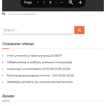
Писмене провере
S
S
e
e
a
a
r
c
r
Скорашњи чланци
h
c
h
Упис ученика у први разред 2026/27.
f
Обавештење о избору ученика генерације
o
r
Комисије и испитивачи ЈУНСКИ 2025-2026.
:
Распоред ванредних испита – ЈУН 2025-2026.
ПРИЈАВА ИСПИТА ЗА ЈУНСКИ ИСПИТНИ РОК
Архиве