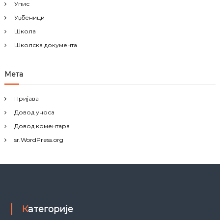
Упис
Уџбеници
Школа
Школска документа
Мета
Пријава
Довод уноса
Довод коментара
sr.WordPress.org
Категорије