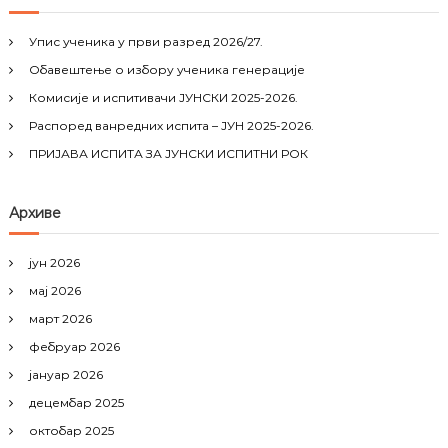
c
h
Упис ученика у први разред 2026/27.
f
Обавештење о избору ученика генерације
o
r
Комисије и испитивачи ЈУНСКИ 2025-2026.
:
Распоред ванредних испита – ЈУН 2025-2026.
ПРИЈАВА ИСПИТА ЗА ЈУНСКИ ИСПИТНИ РОК
Архиве
јун 2026
мај 2026
март 2026
фебруар 2026
јануар 2026
децембар 2025
октобар 2025