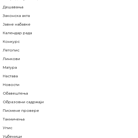
Дешавања
Законска акта
Јавне набавке
Календар рада
Конкурс
Летопис
Линкови
Матура
Настава
Новости
Обавештења
Образовни садржаји
Писмене провере
Такмичења
Упис
Уџбеници