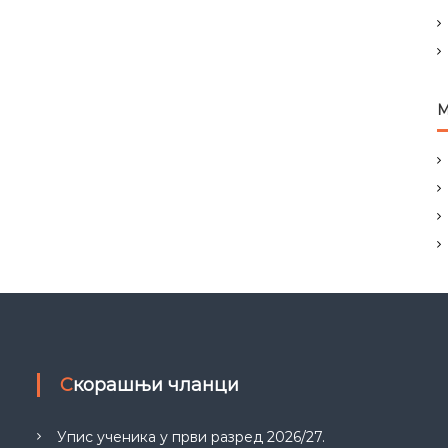
М
Скорашњи чланци
Упис ученика у први разред 2026/27.