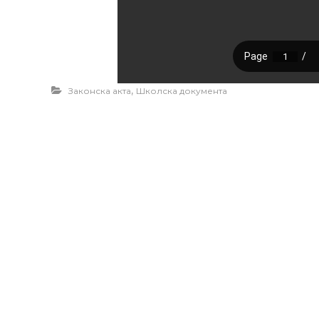
,
Законска акта
Школска документа