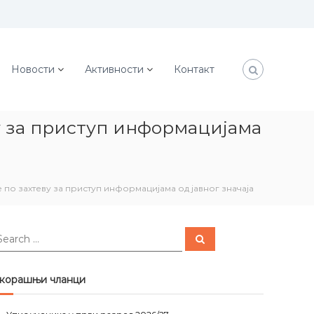
Новости
Активности
Контакт
у за приступ информацијама
по захтеву за приступ информацијама од јавног значаја
S
e
a
r
c
корашњи чланци
h