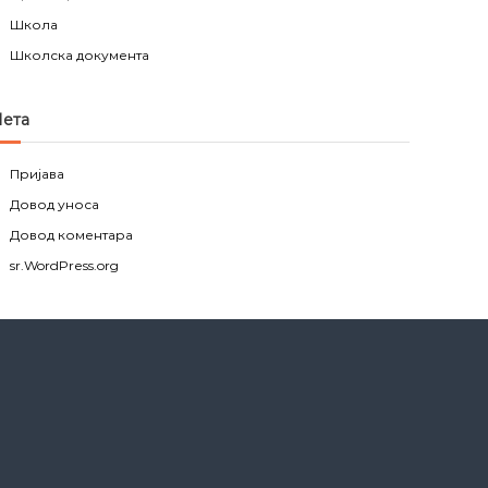
Школа
Школска документа
ета
Пријава
Довод уноса
Довод коментара
sr.WordPress.org