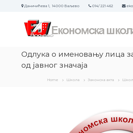
S
Даничићева 1, 14000 Ваљево
014/ 221 462
eko
k
i
p
t
o
c
o
Одлука о именовању лица з
n
t
од јавног значаја
e
n
t
Home
Школа
Законска акта
Школ