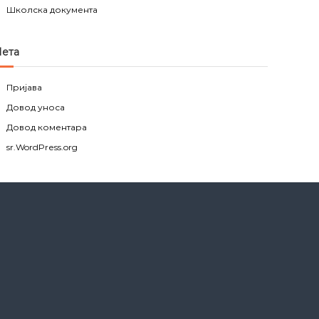
Школска документа
ета
Пријава
Довод уноса
Довод коментара
sr.WordPress.org