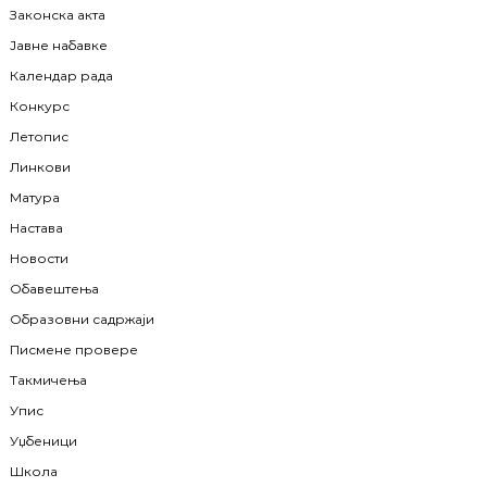
Законска акта
Јавне набавке
Календар рада
Конкурс
Летопис
Линкови
Матура
Настава
Новости
Обавештења
Образовни садржаји
Писмене провере
Такмичења
Упис
Уџбеници
Школа