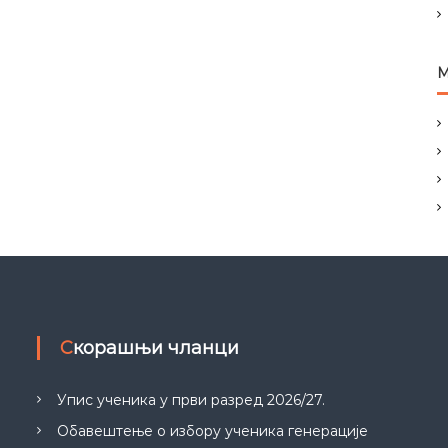
М
Скорашњи чланци
Упис ученика у први разред 2026/27.
Обавештење о избору ученика генерације