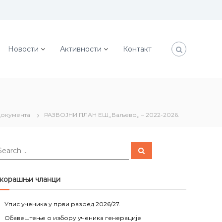
Новости
Активности
Контакт
документа
РАЗВОЈНИ ПЛАН ЕШ,,Ваљево,, – 2022-2026.
S
e
a
r
c
корашњи чланци
h
Упис ученика у први разред 2026/27.
Обавештење о избору ученика генерације