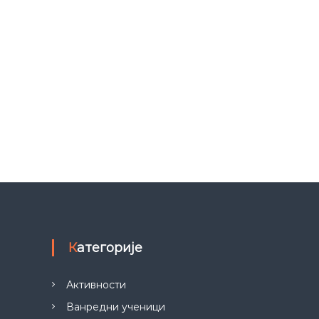
Категорије
Активности
Ванредни ученици