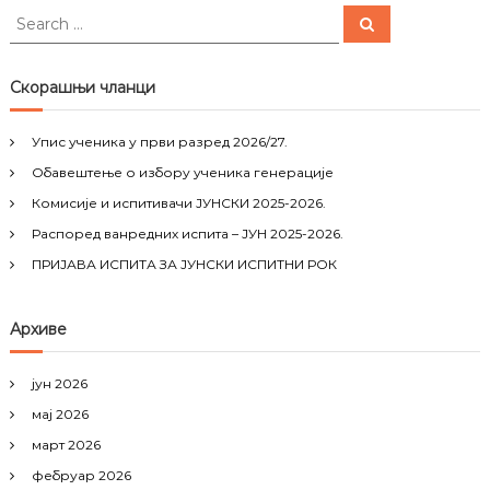
S
S
e
e
a
a
r
c
r
Скорашњи чланци
h
c
h
Упис ученика у први разред 2026/27.
f
Обавештење о избору ученика генерације
o
r
Комисије и испитивачи ЈУНСКИ 2025-2026.
:
Распоред ванредних испита – ЈУН 2025-2026.
ПРИЈАВА ИСПИТА ЗА ЈУНСКИ ИСПИТНИ РОК
Архиве
јун 2026
мај 2026
март 2026
фебруар 2026