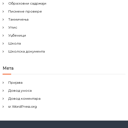
Образовни садржаји
Писмене провере
Такмичења
Упис
Уџбеници
Школа
Школска документа
Мета
Пријава
Довод уноса
Довод коментара
sr.WordPress.org