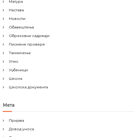
Матура
Настава
Новости
Обавештења
Образовни садржаји
Писмене провере
Такмичења
Упис
Уџбеници
Школа
Школска документа
Мета
Пријава
Довод уноса