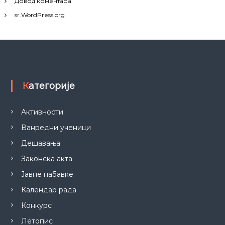
Довод коментара
sr.WordPress.org
Категорије
Активности
Ванредни ученици
Дешавања
Законска акта
Јавне набавке
Календар рада
Конкурс
Летопис