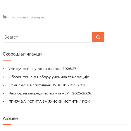
Писмене провере
S
S
e
e
a
a
r
c
r
Скорашњи чланци
h
c
h
Упис ученика у први разред 2026/27.
f
Обавештење о избору ученика генерације
o
r
Комисије и испитивачи ЈУНСКИ 2025-2026.
:
Распоред ванредних испита – ЈУН 2025-2026.
ПРИЈАВА ИСПИТА ЗА ЈУНСКИ ИСПИТНИ РОК
Архиве