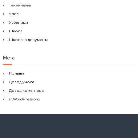
Такмичења
Упис
Уџбеници
Школа
Школска документа
Мета
Пријава
Довод уноса
Довод коментара
sr.WordPress.org