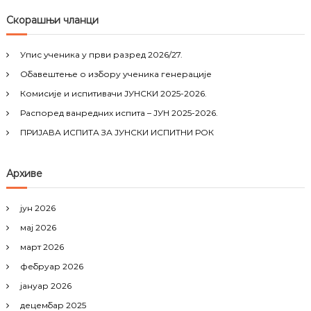
a
r
c
r
Скорашњи чланци
h
c
h
Упис ученика у први разред 2026/27.
f
Обавештење о избору ученика генерације
o
r
Комисије и испитивачи ЈУНСКИ 2025-2026.
:
Распоред ванредних испита – ЈУН 2025-2026.
ПРИЈАВА ИСПИТА ЗА ЈУНСКИ ИСПИТНИ РОК
Архиве
јун 2026
мај 2026
март 2026
фебруар 2026
јануар 2026
децембар 2025