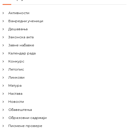
Активности
Ванредни ученици
Дешавања
Законска акта
Јавне набавке
Календар рада
Конкурс
Летопис
Линкови
Матура
Настава
Новости
Обавештења
Образовни садржаји
Писмене провере