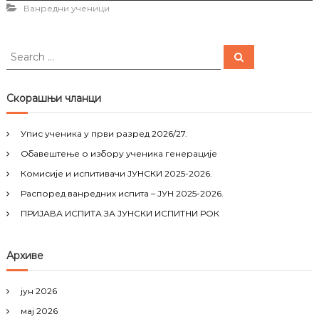
Ванредни ученици
S
S
e
e
a
a
r
c
r
Скорашњи чланци
h
c
h
Упис ученика у први разред 2026/27.
f
Обавештење о избору ученика генерације
o
r
Комисије и испитивачи ЈУНСКИ 2025-2026.
:
Распоред ванредних испита – ЈУН 2025-2026.
ПРИЈАВА ИСПИТА ЗА ЈУНСКИ ИСПИТНИ РОК
Архиве
јун 2026
мај 2026