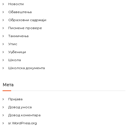
Новости
Обавештења
Образовни садржаји
Писмене провере
Такмичења
Упис
Уџбеници
Школа
Школска документа
Мета
Пријава
Довод уноса
Довод коментара
sr.WordPress.org