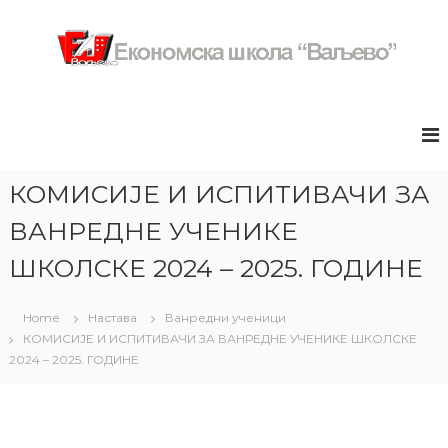
S
k
i
p
Е
з
t
в
к
o
а
c
о
н
o
н
и
n
ч
о
КОМИСИЈЕ И ИСПИТИВАЧИ ЗА
н
t
м
а
e
ВАНРЕДНЕ УЧЕНИКЕ
с
п
n
р
к
t
ШКОЛСКЕ 2024 – 2025. ГОДИНЕ
е
а
з
ш
е
Home
Настава
Ванредни ученици
н
к
КОМИСИЈЕ И ИСПИТИВАЧИ ЗА ВАНРЕДНЕ УЧЕНИКЕ ШКОЛСКЕ
т
о
а
2024 – 2025. ГОДИНЕ
л
ц
и
а
ј
"
а