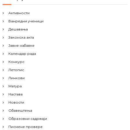
Активности
Ванредни ученици
Дешавања
Законска акта
Јавне набавке
Календар рада
Конкурс
Летопис
Линкови
Матура
Настава
Новости
Обавештења
Образовни садржаји
Писмене провере