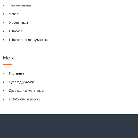
Такмичења
Упис
Уџбеници
Школа
Школска документа
Мета
Пријава
Довод уноса
Довод коментара
sr.WordPress.org