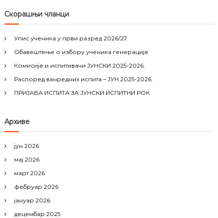
a
r
c
r
Скорашњи чланци
h
c
h
Упис ученика у први разред 2026/27.
f
Обавештење о избору ученика генерације
o
r
Комисије и испитивачи ЈУНСКИ 2025-2026.
:
Распоред ванредних испита – ЈУН 2025-2026.
ПРИЈАВА ИСПИТА ЗА ЈУНСКИ ИСПИТНИ РОК
Архиве
јун 2026
мај 2026
март 2026
фебруар 2026
јануар 2026
децембар 2025