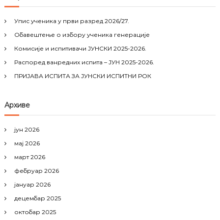
c
h
Упис ученика у први разред 2026/27.
f
Обавештење о избору ученика генерације
o
r
Комисије и испитивачи ЈУНСКИ 2025-2026.
:
Распоред ванредних испита – ЈУН 2025-2026.
ПРИЈАВА ИСПИТА ЗА ЈУНСКИ ИСПИТНИ РОК
Архиве
јун 2026
мај 2026
март 2026
фебруар 2026
јануар 2026
децембар 2025
октобар 2025