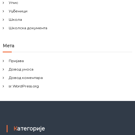
Упис
Уџбеници
Школа
Школска документа
Мета
Пријава
Довод уноса
Довод коментара
sr.WordPress.org
Категорије