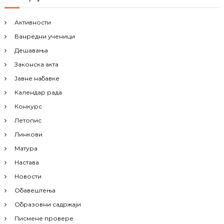
Активности
Ванредни ученици
Дешавања
Законска акта
Јавне набавке
Календар рада
Конкурс
Летопис
Линкови
Матура
Настава
Новости
Обавештења
Образовни садржаји
Писмене провере