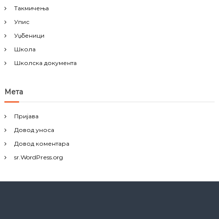
Такмичења
Упис
Уџбеници
Школа
Школска документа
Мета
Пријава
Довод уноса
Довод коментара
sr.WordPress.org