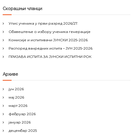
a
r
c
r
Скорашњи чланци
h
c
h
Упис ученика у први разред 2026/27.
f
Обавештење о избору ученика генерације
o
r
Комисије и испитивачи ЈУНСКИ 2025-2026.
:
Распоред ванредних испита – ЈУН 2025-2026.
ПРИЈАВА ИСПИТА ЗА ЈУНСКИ ИСПИТНИ РОК
Архиве
јун 2026
мај 2026
март 2026
фебруар 2026
јануар 2026
децембар 2025